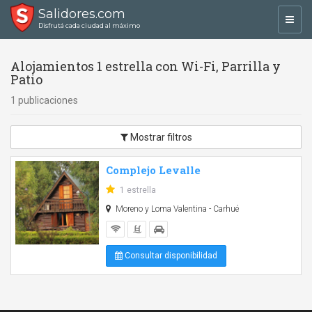
Salidores.com
Toggl
Disfrutá cada ciudad al máximo
navig
Alojamientos 1 estrella con Wi-Fi, Parrilla y
Patio
1 publicaciones
Mostrar filtros
Complejo Levalle
1 estrella
Moreno y Loma Valentina - Carhué
Consultar disponibilidad