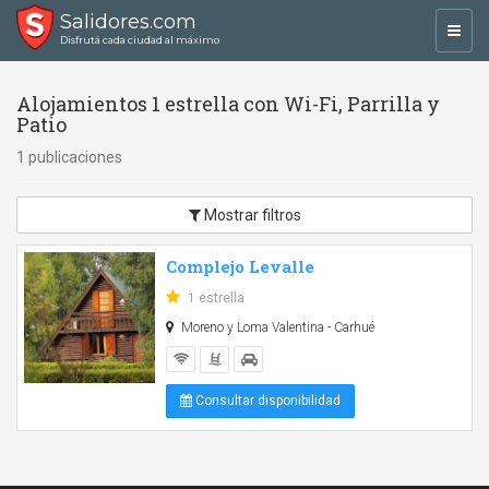
Salidores.com
Toggl
Disfrutá cada ciudad al máximo
navig
Alojamientos 1 estrella con Wi-Fi, Parrilla y
Patio
1 publicaciones
Mostrar filtros
Complejo Levalle
1 estrella
Moreno y Loma Valentina - Carhué
Consultar disponibilidad