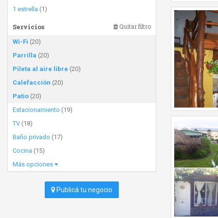
1 estrella
(1)
Servicios
Quitar filtro
Wi-Fi
(20)
Parrilla
(20)
Pileta al aire libre
(20)
Calefacción
(20)
Patio
(20)
Estacionamiento
(19)
TV
(18)
Baño privado
(17)
Cocina
(15)
Más opciones
Publicá tu negocio