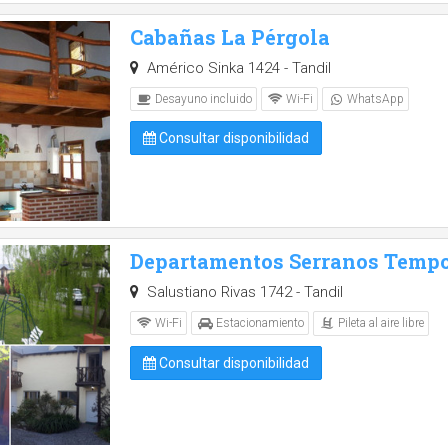
Cabañas La Pérgola
Américo Sinka 1424 - Tandil
Desayuno incluido
Wi-Fi
WhatsApp
Consultar disponibilidad
Departamentos Serranos Tempo
Salustiano Rivas 1742 - Tandil
Pileta al aire libre
Wi-Fi
Estacionamiento
Consultar disponibilidad