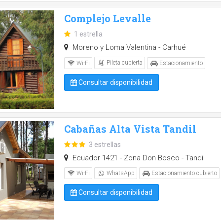
Complejo Levalle
1 estrella
Moreno y Loma Valentina - Carhué
Pileta cubierta
Wi-Fi
Estacionamiento
Consultar disponibilidad
Cabañas Alta Vista Tandil
3 estrellas
Ecuador 1421 - Zona Don Bosco - Tandil
Wi-Fi
WhatsApp
Estacionamiento cubierto
Consultar disponibilidad