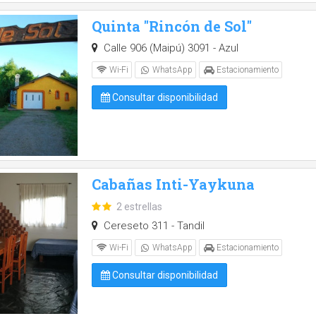
Quinta "Rincón de Sol"
Calle 906 (Maipú) 3091 - Azul
Wi-Fi
WhatsApp
Estacionamiento
Consultar disponibilidad
Cabañas Inti-Yaykuna
2 estrellas
Cereseto 311 - Tandil
Wi-Fi
WhatsApp
Estacionamiento
Consultar disponibilidad