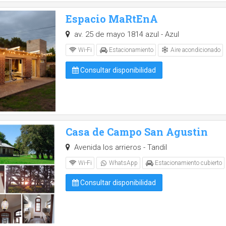
Espacio MaRtEnA
av. 25 de mayo 1814 azul - Azul
Aire acondicionado
Wi-Fi
Estacionamiento
Consultar disponibilidad
Casa de Campo San Agustin
Avenida los arrieros - Tandil
Wi-Fi
WhatsApp
Estacionamiento cubierto
Consultar disponibilidad