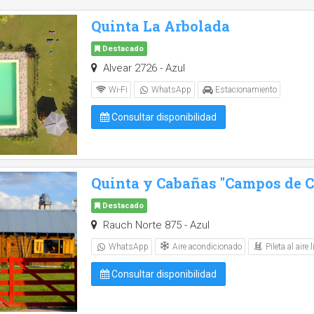
Quinta La Arbolada
Destacado
Alvear 2726 - Azul
Wi-Fi
WhatsApp
Estacionamiento
Consultar disponibilidad
Quinta y Cabañas "Campos de Ca
Destacado
Rauch Norte 875 - Azul
Aire acondicionado
Pileta al aire l
WhatsApp
Consultar disponibilidad