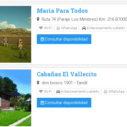
Maria Para Todos
Ruta 74 (Paraje Los Mimbres) Km. 216 B7000 T
Wi-Fi
WhatsApp
Estacionamiento cubierto
Consultar disponibilidad
Cabañas El Vallecito
don bosco 1901 - Tandil
Wi-Fi
Estacionamiento cubierto
WhatsApp
Consultar disponibilidad