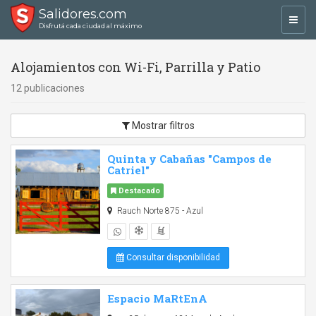
Salidores.com
Toggl
Disfrutá cada ciudad al máximo
navig
Alojamientos con Wi-Fi, Parrilla y Patio
12 publicaciones
Mostrar filtros
Quinta y Cabañas "Campos de
Catriel"
Destacado
Rauch Norte 875 - Azul
Consultar disponibilidad
Espacio MaRtEnA