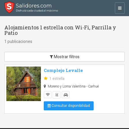
Salidores.com
Toggl
Disfrutá cada ciudad al máximo
navig
Alojamientos 1 estrella con Wi-Fi, Parrilla y
Patio
1 publicaciones
Mostrar filtros
Complejo Levalle
1 estrella
Moreno y Loma Valentina - Carhué
Consultar disponibilidad