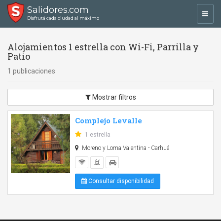
Salidores.com
Toggl
Disfrutá cada ciudad al máximo
navig
Alojamientos 1 estrella con Wi-Fi, Parrilla y
Patio
1 publicaciones
Mostrar filtros
Complejo Levalle
1 estrella
Moreno y Loma Valentina - Carhué
Consultar disponibilidad