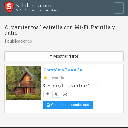
Salidores.com
Toggl
Disfrutá cada ciudad al máximo
navig
Alojamientos 1 estrella con Wi-Fi, Parrilla y
Patio
1 publicaciones
Mostrar filtros
Complejo Levalle
1 estrella
Moreno y Loma Valentina - Carhué
Consultar disponibilidad