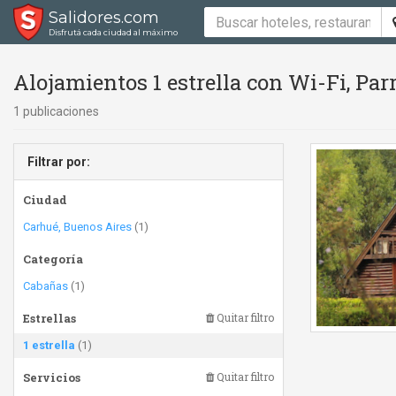
Salidores.com
Disfrutá cada ciudad al máximo
Alojamientos 1 estrella con Wi-Fi, Parr
1 publicaciones
Filtrar por:
Ciudad
Carhué, Buenos Aires
(1)
Categoría
Cabañas
(1)
Estrellas
Quitar filtro
1 estrella
(1)
Servicios
Quitar filtro