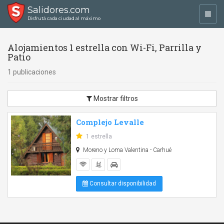
Salidores.com
Toggl
Disfrutá cada ciudad al máximo
navig
Alojamientos 1 estrella con Wi-Fi, Parrilla y
Patio
1 publicaciones
Mostrar filtros
Complejo Levalle
1 estrella
Moreno y Loma Valentina - Carhué
Consultar disponibilidad