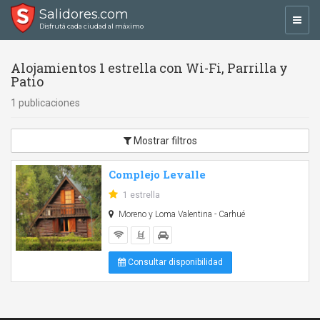
Salidores.com
Toggl
Disfrutá cada ciudad al máximo
navig
Alojamientos 1 estrella con Wi-Fi, Parrilla y
Patio
1 publicaciones
Mostrar filtros
Complejo Levalle
1 estrella
Moreno y Loma Valentina - Carhué
Consultar disponibilidad