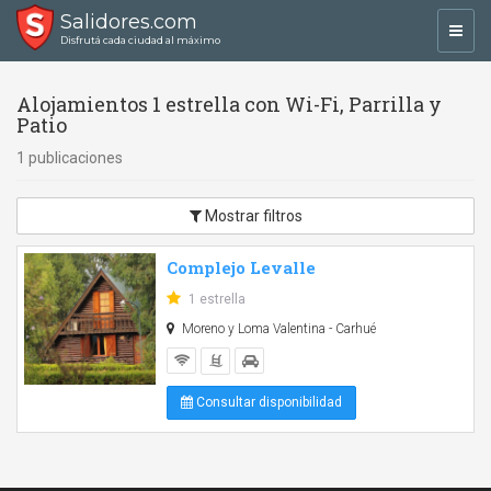
Salidores.com
Toggl
Disfrutá cada ciudad al máximo
navig
Alojamientos 1 estrella con Wi-Fi, Parrilla y
Patio
1 publicaciones
Mostrar filtros
Complejo Levalle
1 estrella
Moreno y Loma Valentina - Carhué
Consultar disponibilidad