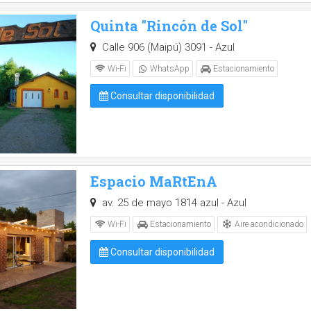
Quinta "Rincón de Sol"
Calle 906 (Maipú) 3091 - Azul
Wi-Fi
WhatsApp
Estacionamiento
Consultar disponibilidad
Espacio MaRtEnA
av. 25 de mayo 1814 azul - Azul
Aire acondicionado
Wi-Fi
Estacionamiento
Consultar disponibilidad