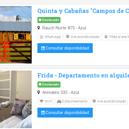
Quinta y Cabañas "Campos de Ca
Destacado
Rauch Norte 875 - Azul
Aire acondicionado
Pileta al aire l
WhatsApp
Consultar disponibilidad
Frida - Departamento en alquil
Destacado
Arenales 335 - Azul
Aire acondicionado
Wi-Fi
Estacionamiento
Consultar disponibilidad