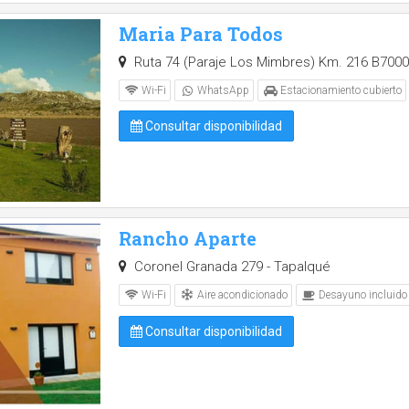
Maria Para Todos
Ruta 74 (Paraje Los Mimbres) Km. 216 B7000 T
Wi-Fi
WhatsApp
Estacionamiento cubierto
Consultar disponibilidad
Rancho Aparte
Coronel Granada 279 - Tapalqué
Aire acondicionado
Wi-Fi
Desayuno incluido
Consultar disponibilidad