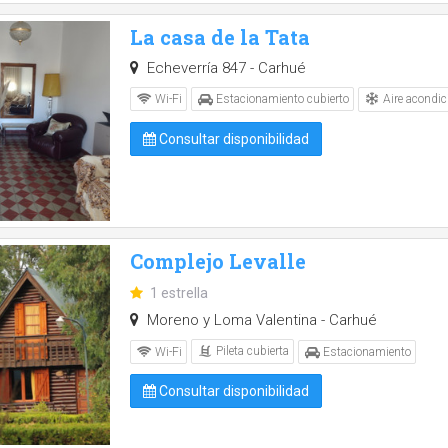
La casa de la Tata
Echeverría 847 - Carhué
Aire acondic
Wi-Fi
Estacionamiento cubierto
Consultar disponibilidad
Complejo Levalle
1 estrella
Moreno y Loma Valentina - Carhué
Pileta cubierta
Wi-Fi
Estacionamiento
Consultar disponibilidad