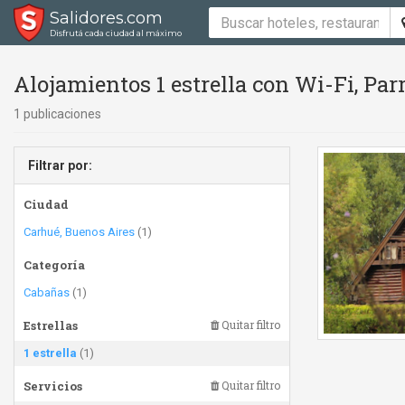
Salidores.com
Disfrutá cada ciudad al máximo
Alojamientos 1 estrella con Wi-Fi, Parr
1 publicaciones
Filtrar por:
Ciudad
Carhué, Buenos Aires
(1)
Categoría
Cabañas
(1)
Estrellas
Quitar filtro
1 estrella
(1)
Servicios
Quitar filtro