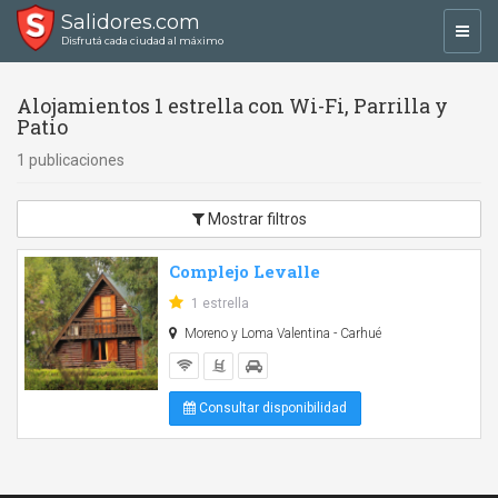
Salidores.com
Toggl
Disfrutá cada ciudad al máximo
navig
Alojamientos 1 estrella con Wi-Fi, Parrilla y
Patio
1 publicaciones
Mostrar filtros
Complejo Levalle
1 estrella
Moreno y Loma Valentina - Carhué
Consultar disponibilidad