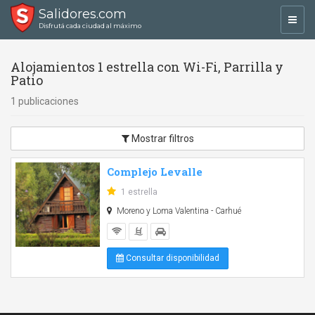
Salidores.com
Toggl
Disfrutá cada ciudad al máximo
navig
Alojamientos 1 estrella con Wi-Fi, Parrilla y
Patio
1 publicaciones
Mostrar filtros
Complejo Levalle
1 estrella
Moreno y Loma Valentina - Carhué
Consultar disponibilidad