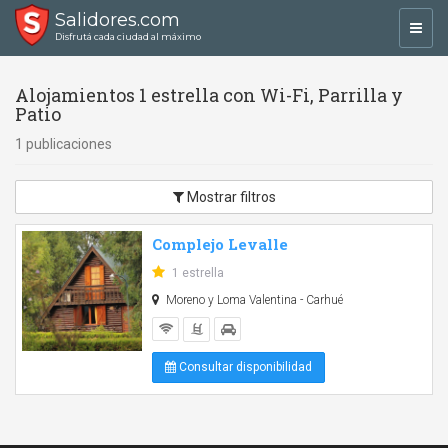
Salidores.com
Toggl
Disfrutá cada ciudad al máximo
navig
Alojamientos 1 estrella con Wi-Fi, Parrilla y
Patio
1 publicaciones
Mostrar filtros
Complejo Levalle
1 estrella
Moreno y Loma Valentina - Carhué
Consultar disponibilidad