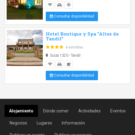
Consultar disponibilidad
Hotel Boutique y Spa "Altos de
Tandil"
4 estrellas
Suiza 1320 - Tandil
Consultar disponibilidad
Alojamiento
Dónde comer
Actividades
Eventos
Negocios
Lugares
Información