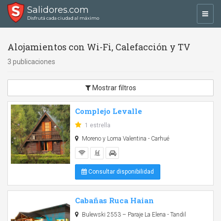
Salidores.com
Toggl
Disfrutá cada ciudad al máximo
navig
Alojamientos con Wi-Fi, Calefacción y TV
3 publicaciones
Mostrar filtros
Complejo Levalle
1 estrella
Moreno y Loma Valentina - Carhué
Consultar disponibilidad
Cabañas Ruca Haian
Bulewski 2553 – Paraje La Elena - Tandil