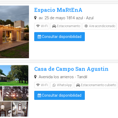
Espacio MaRtEnA
av. 25 de mayo 1814 azul - Azul
Aire acondicionado
Wi-Fi
Estacionamiento
Consultar disponibilidad
Casa de Campo San Agustin
Avenida los arrieros - Tandil
Wi-Fi
WhatsApp
Estacionamiento cubierto
Consultar disponibilidad