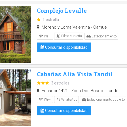
Complejo Levalle
1 estrella
Moreno y Loma Valentina - Carhué
Pileta cubierta
Wi-Fi
Estacionamiento
Consultar disponibilidad
Cabañas Alta Vista Tandil
3 estrellas
Ecuador 1421 - Zona Don Bosco - Tandil
Wi-Fi
WhatsApp
Estacionamiento cubierto
Consultar disponibilidad