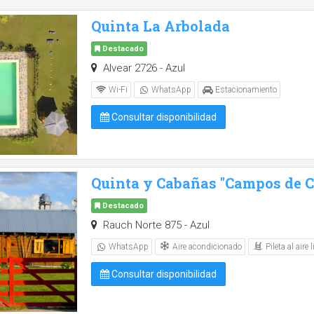
Quinta La Arbolada
Destacado
Alvear 2726 - Azul
Wi-Fi
WhatsApp
Estacionamiento
Consultar disponibilidad
Quinta y Cabañas "Campos de Ca
Destacado
Rauch Norte 875 - Azul
Aire acondicionado
Pileta al aire l
WhatsApp
Consultar disponibilidad