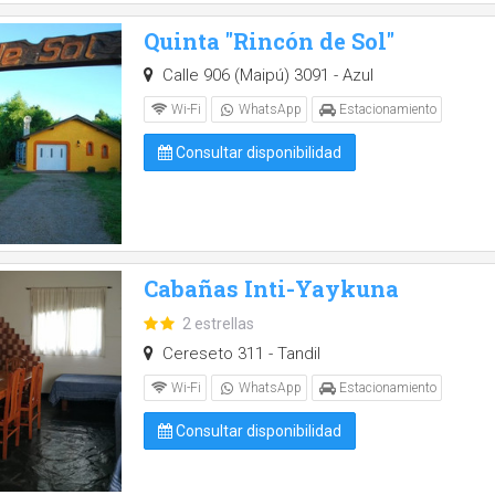
Quinta "Rincón de Sol"
Calle 906 (Maipú) 3091 - Azul
Wi-Fi
WhatsApp
Estacionamiento
Consultar disponibilidad
Cabañas Inti-Yaykuna
2 estrellas
Cereseto 311 - Tandil
Wi-Fi
WhatsApp
Estacionamiento
Consultar disponibilidad