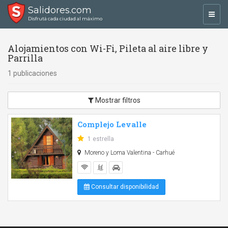
Salidores.com
Toggl
Disfrutá cada ciudad al máximo
navig
Alojamientos con Wi-Fi, Pileta al aire libre y
Parrilla
1 publicaciones
Mostrar filtros
Complejo Levalle
1 estrella
Moreno y Loma Valentina - Carhué
Consultar disponibilidad