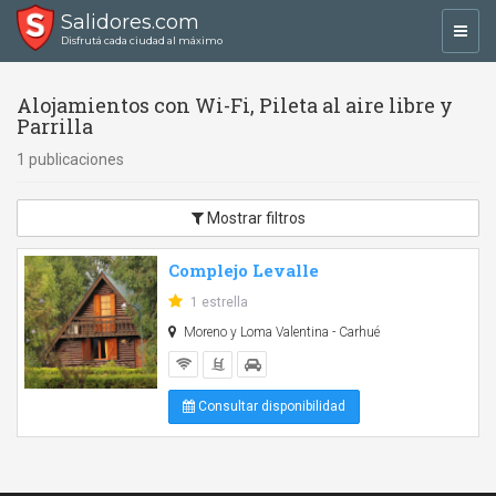
Salidores.com
Toggl
Disfrutá cada ciudad al máximo
navig
Alojamientos con Wi-Fi, Pileta al aire libre y
Parrilla
1 publicaciones
Mostrar filtros
Complejo Levalle
1 estrella
Moreno y Loma Valentina - Carhué
Consultar disponibilidad