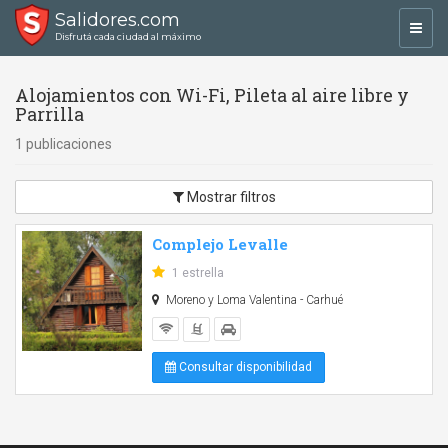
Salidores.com
Toggl
Disfrutá cada ciudad al máximo
navig
Alojamientos con Wi-Fi, Pileta al aire libre y
Parrilla
1 publicaciones
Mostrar filtros
Complejo Levalle
1 estrella
Moreno y Loma Valentina - Carhué
Consultar disponibilidad