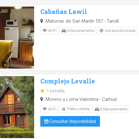
Cabañas Lawil
Matorras de San Martín 557 - Tandil
Aire acondicionado
Wi-Fi
Estacionamiento
Complejo Levalle
1 estrella
Moreno y Loma Valentina - Carhué
Pileta cubierta
Wi-Fi
Estacionamiento
Consultar disponibilidad