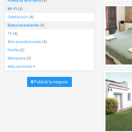
Pileta al aire libre
(4)
Wi-Fi
(4)
Calefacción
(4)
Estacionamiento
(4)
TV
(4)
Aire acondicionado
(4)
Parrilla
(3)
Blanquería
(3)
Más opciones
Publicá tu negocio