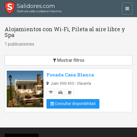
Salidores.com
Toggl
Disfrutá cada ciudad al máximo
navig
Alojamientos con Wi-Fi, Pileta al aire libre y
Spa
1 publicaciones
Mostrar filtros
Posada Casa Blanca
Juan XXIII 450 - Olavarría
Consultar disponibilidad