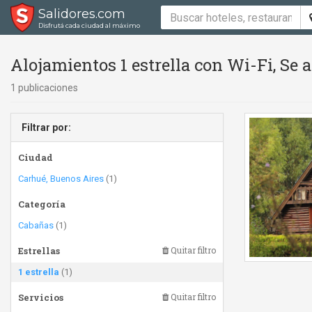
Salidores.com
Disfrutá cada ciudad al máximo
Alojamientos 1 estrella con Wi-Fi, Se
1 publicaciones
Filtrar por:
Ciudad
Carhué, Buenos Aires
(1)
Categoría
Cabañas
(1)
Estrellas
Quitar filtro
1 estrella
(1)
Servicios
Quitar filtro