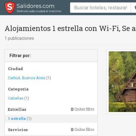
Salidores.com
Disfrutá cada ciudad al máximo
Alojamientos 1 estrella con Wi-Fi, Se
1 publicaciones
Filtrar por:
Ciudad
Carhué, Buenos Aires
(1)
Categoría
Cabañas
(1)
Estrellas
Quitar filtro
1 estrella
(1)
Servicios
Quitar filtro