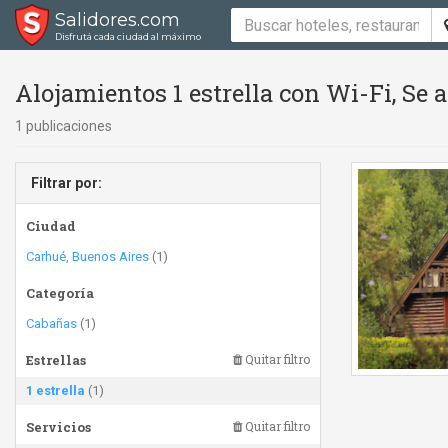
Salidores.com
Disfrutá cada ciudad al máximo
Alojamientos 1 estrella con Wi-Fi, Se
1 publicaciones
Filtrar por:
Ciudad
Carhué, Buenos Aires
(1)
Categoría
Cabañas
(1)
Estrellas
Quitar filtro
1 estrella
(1)
Servicios
Quitar filtro