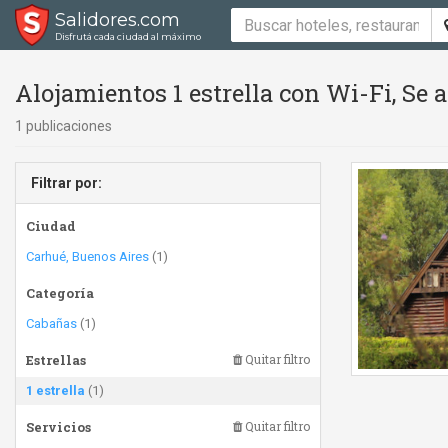
Salidores.com
Disfrutá cada ciudad al máximo
Alojamientos 1 estrella con Wi-Fi, Se
1 publicaciones
Filtrar por:
Ciudad
Carhué, Buenos Aires
(1)
Categoría
Cabañas
(1)
Estrellas
Quitar filtro
1 estrella
(1)
Servicios
Quitar filtro