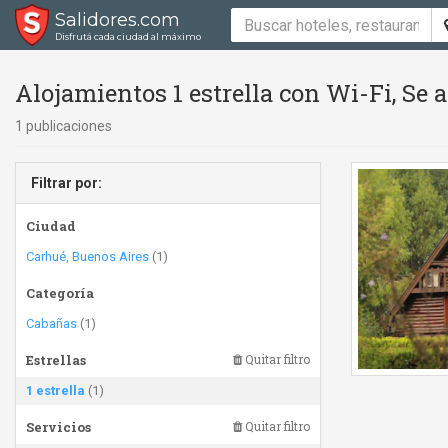
Salidores.com
Disfrutá cada ciudad al máximo
Alojamientos 1 estrella con Wi-Fi, Se
1 publicaciones
Filtrar por:
Ciudad
Carhué, Buenos Aires
(1)
Categoría
Cabañas
(1)
Estrellas
Quitar filtro
1 estrella
(1)
Servicios
Quitar filtro