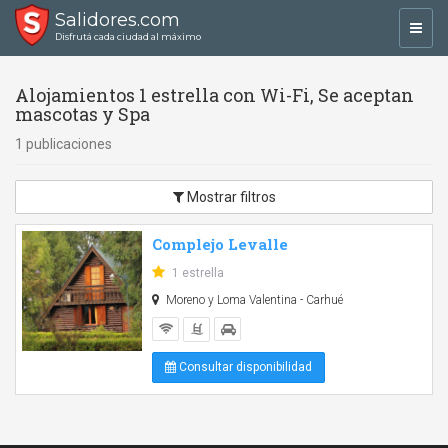
Salidores.com
Toggl
Disfrutá cada ciudad al máximo
navig
Alojamientos 1 estrella con Wi-Fi, Se aceptan
mascotas y Spa
1 publicaciones
Mostrar filtros
Complejo Levalle
1 estrella
Moreno y Loma Valentina - Carhué
Consultar disponibilidad