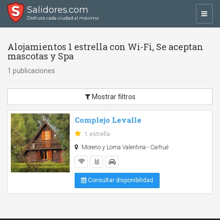
Salidores.com
Toggl
Disfrutá cada ciudad al máximo
navig
Alojamientos 1 estrella con Wi-Fi, Se aceptan
mascotas y Spa
1 publicaciones
Mostrar filtros
Complejo Levalle
1 estrella
Moreno y Loma Valentina - Carhué
Consultar disponibilidad