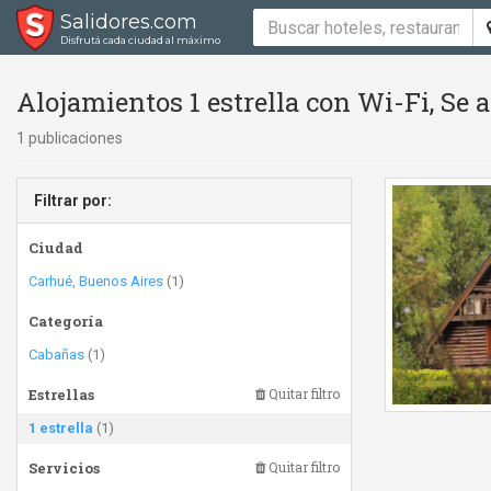
Salidores.com
Disfrutá cada ciudad al máximo
Alojamientos 1 estrella con Wi-Fi, Se
1 publicaciones
Filtrar por:
Ciudad
Carhué, Buenos Aires
(1)
Categoría
Cabañas
(1)
Estrellas
Quitar filtro
1 estrella
(1)
Servicios
Quitar filtro