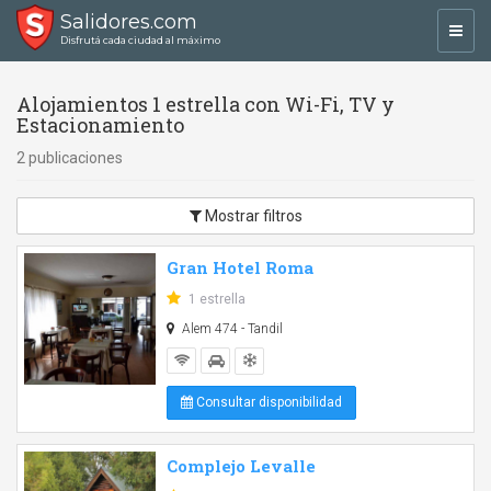
Salidores.com
Toggl
Disfrutá cada ciudad al máximo
navig
Alojamientos 1 estrella con Wi-Fi, TV y
Estacionamiento
2 publicaciones
Mostrar filtros
Gran Hotel Roma
1 estrella
Alem 474 - Tandil
Consultar disponibilidad
Complejo Levalle