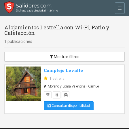
Salidores.com
Toggl
Disfrutá cada ciudad al máximo
navig
Alojamientos 1 estrella con Wi-Fi, Patio y
Calefacción
1 publicaciones
Mostrar filtros
Complejo Levalle
1 estrella
Moreno y Loma Valentina - Carhué
Consultar disponibilidad