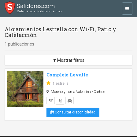
Salidores.com
Toggl
Disfrutá cada ciudad al máximo
navig
Alojamientos 1 estrella con Wi-Fi, Patio y
Calefacción
1 publicaciones
Mostrar filtros
Complejo Levalle
1 estrella
Moreno y Loma Valentina - Carhué
Consultar disponibilidad