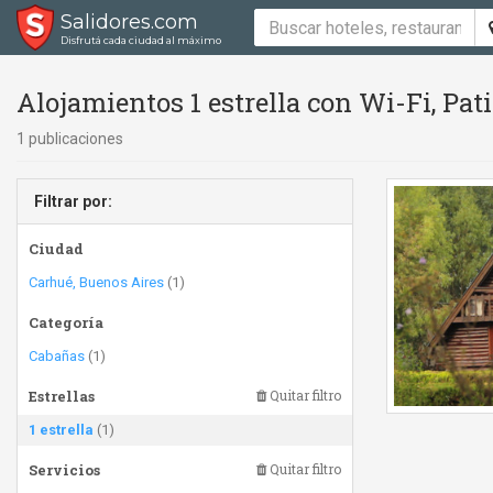
Salidores.com
Disfrutá cada ciudad al máximo
Alojamientos 1 estrella con Wi-Fi, Pa
1 publicaciones
Filtrar por:
Ciudad
Carhué, Buenos Aires
(1)
Categoría
Cabañas
(1)
Estrellas
Quitar filtro
1 estrella
(1)
Servicios
Quitar filtro