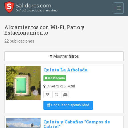
Salidores.com
Toggl
Disfrutá cada ciudad al máximo
navig
Alojamientos con Wi-Fi, Patio y
Estacionamiento
22 publicaciones
Mostrar filtros
Quinta La Arbolada
Destacado
Alvear 2726 - Azul
Consultar disponibilidad
Quinta y Cabañas "Campos de
Catriel"