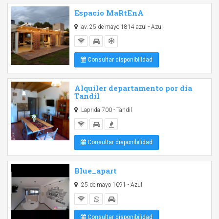
Espacio MaRtEnA
av. 25 de mayo 1814 azul - Azul
Consultar disponibilidad
Alquiler departamento por dia
Tandil
Laprida 700 - Tandil
Consultar disponibilidad
Blue_apart
25 de mayo 1091 - Azul
Consultar disponibilidad