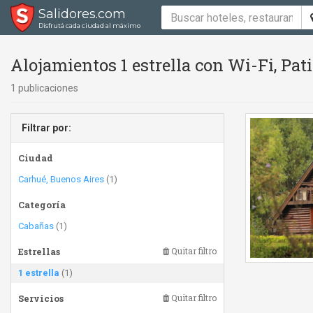
Salidores.com
Disfrutá cada ciudad al máximo
Alojamientos 1 estrella con Wi-Fi, Pat
1 publicaciones
Filtrar por:
Ciudad
Carhué, Buenos Aires
(1)
Categoría
Cabañas
(1)
Estrellas
Quitar filtro
1 estrella
(1)
Servicios
Quitar filtro