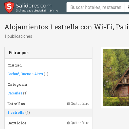
Salidores.com
Disfrutá cada ciudad al máximo
Alojamientos 1 estrella con Wi-Fi, Pat
1 publicaciones
Filtrar por:
Ciudad
Carhué, Buenos Aires
(1)
Categoría
Cabañas
(1)
Estrellas
Quitar filtro
1 estrella
(1)
Servicios
Quitar filtro