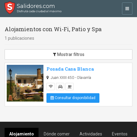
Salidores.com
Toggl
Disfrutá cada ciudad al máximo
navig
Alojamientos con Wi-Fi, Patio y Spa
1 publicaciones
Mostrar filtros
Posada Casa Blanca
Juan XXIII 450 - Olavarría
Consultar disponibilidad
Alojamiento
Dónde comer
Actividades
Eventos