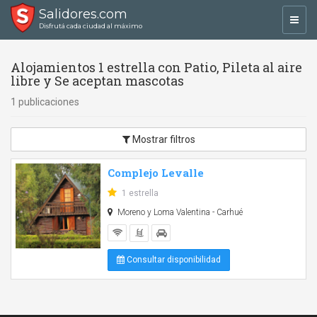
Salidores.com
Toggl
Disfrutá cada ciudad al máximo
navig
Alojamientos 1 estrella con Patio, Pileta al aire
libre y Se aceptan mascotas
1 publicaciones
Mostrar filtros
Complejo Levalle
1 estrella
Moreno y Loma Valentina - Carhué
Consultar disponibilidad