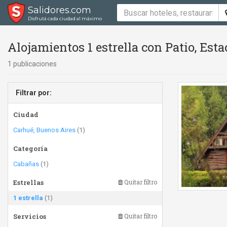
Salidores.com
Disfrutá cada ciudad al máximo
Alojamientos 1 estrella con Patio, Es
1 publicaciones
Filtrar por:
Ciudad
Carhué, Buenos Aires
(1)
Categoría
Cabañas
(1)
Estrellas
Quitar filtro
1 estrella
(1)
Servicios
Quitar filtro