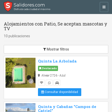
Salidores.com
Toggl
Disfrutá cada ciudad al máximo
navig
Alojamientos con Patio, Se aceptan mascotas y
TV
10 publicaciones
Mostrar filtros
Quinta La Arbolada
Destacado
Alvear 2726 - Azul
Consultar disponibilidad
Quinta y Cabañas "Campos de
Catriel"