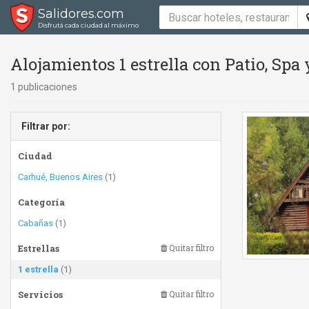
Salidores.com
Disfrutá cada ciudad al máximo
Alojamientos 1 estrella con Patio, Spa
1 publicaciones
Filtrar por:
Ciudad
Carhué, Buenos Aires
(1)
Categoría
Cabañas
(1)
Estrellas
Quitar filtro
1 estrella
(1)
Servicios
Quitar filtro