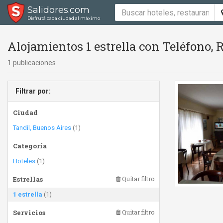
Salidores.com
Disfrutá cada ciudad al máximo
Alojamientos 1 estrella con Teléfono,
1 publicaciones
Filtrar por:
Ciudad
Tandil, Buenos Aires
(1)
Categoría
Hoteles
(1)
Estrellas
Quitar filtro
1 estrella
(1)
Servicios
Quitar filtro