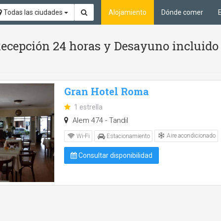
Todas las ciudades
Alojamiento
Dónde comer
 Recepción 24 horas y Desayuno incluido
Gran Hotel Roma
1 estrella
Alem 474 - Tandil
Aire acondicionado
Wi-Fi
Estacionamiento
Consultar disponibilidad