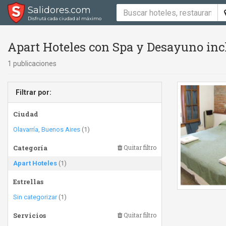
Salidores.com
Disfrutá cada ciudad al máximo
Apart Hoteles con Spa y Desayuno inc
1 publicaciones
Filtrar por:
Ciudad
Olavarría, Buenos Aires
(1)
Categoría
Quitar filtro
Apart Hoteles
(1)
Estrellas
Sin categorizar
(1)
Servicios
Quitar filtro