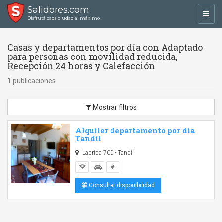
Salidores.com
Toggl
Disfrutá cada ciudad al máximo
navig
Casas y departamentos por día con Adaptado
para personas con movilidad reducida,
Recepción 24 horas y Calefacción
1 publicaciones
Mostrar filtros
Alquiler departamento por dia
Tandil
Laprida 700 - Tandil
Consultar disponibilidad