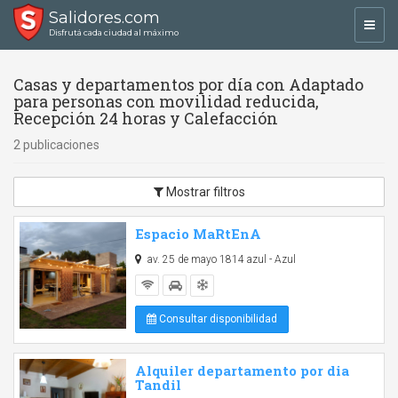
Salidores.com
Toggl
Disfrutá cada ciudad al máximo
navig
Casas y departamentos por día con Adaptado
para personas con movilidad reducida,
Recepción 24 horas y Calefacción
2 publicaciones
Mostrar filtros
Espacio MaRtEnA
av. 25 de mayo 1814 azul - Azul
Consultar disponibilidad
Alquiler departamento por dia
Tandil