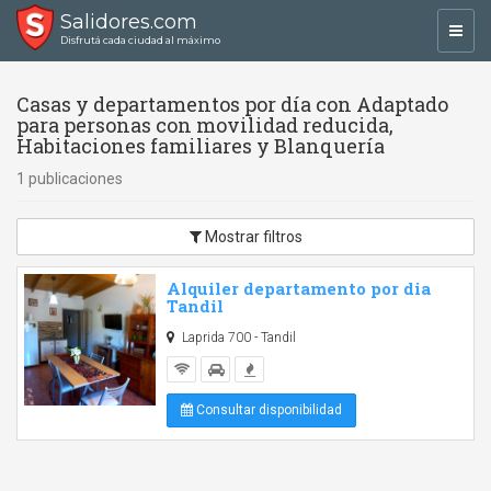
Salidores.com
Toggl
Disfrutá cada ciudad al máximo
navig
Casas y departamentos por día con Adaptado
para personas con movilidad reducida,
Habitaciones familiares y Blanquería
1 publicaciones
Mostrar filtros
Alquiler departamento por dia
Tandil
Laprida 700 - Tandil
Consultar disponibilidad