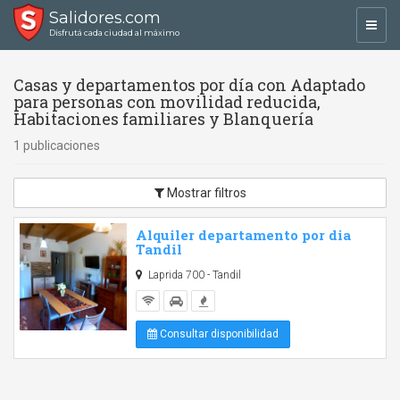
Salidores.com
Toggl
Disfrutá cada ciudad al máximo
navig
Casas y departamentos por día con Adaptado
para personas con movilidad reducida,
Habitaciones familiares y Blanquería
1 publicaciones
Mostrar filtros
Alquiler departamento por dia
Tandil
Laprida 700 - Tandil
Consultar disponibilidad