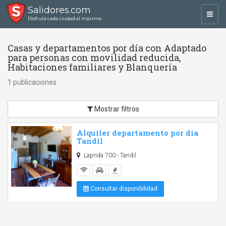
Salidores.com
Toggl
Disfrutá cada ciudad al máximo
navig
Casas y departamentos por día con Adaptado
para personas con movilidad reducida,
Habitaciones familiares y Blanquería
1 publicaciones
Mostrar filtros
Alquiler departamento por dia
Tandil
Laprida 700 - Tandil
Consultar disponibilidad